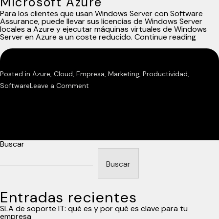
Microsoft Azure
Para los clientes que usan Windows Server con Software
Assurance, puede llevar sus licencias de Windows Server
locales a Azure y ejecutar máquinas virtuales de Windows
«Venta
Server en Azure a un coste reducido.
Continue reading
de
uso
híbrid
de
Posted in
Azure
,
Cloud
,
Empresa
,
Marketing
,
Productividad
,
Micros
Azure
on
Software
Leave a Comment
Ventajas
de
uso
híbrido
Buscar
de
Microsoft
Buscar
Azure
Entradas recientes
SLA de soporte IT: qué es y por qué es clave para tu
empresa