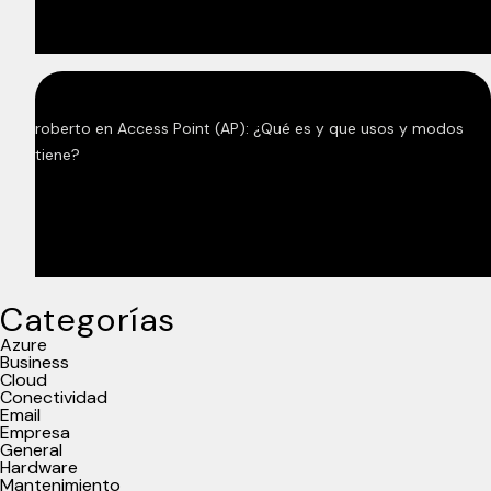
roberto
en
Access Point (AP): ¿Qué es y que usos y modos
tiene?
Categorías
Azure
Business
Cloud
Conectividad
Email
Empresa
General
Hardware
Mantenimiento