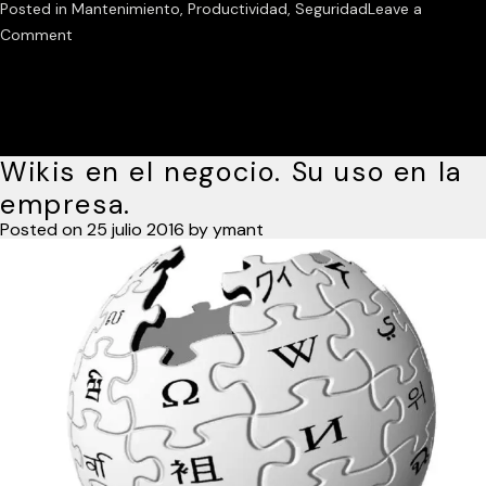
Posted in
Mantenimiento
,
Productividad
,
Seguridad
Leave a
on
Comment
¿Dónde
guardar
las
copias
Wikis en el negocio. Su uso en la
de
seguridad?
empresa.
Posted on
25 julio 2016
by
ymant