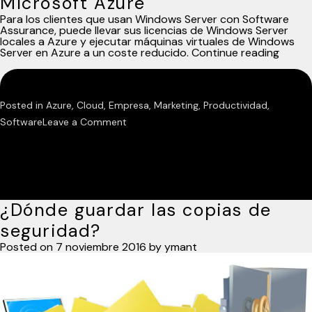
Microsoft Azure
Para los clientes que usan Windows Server con Software
Assurance, puede llevar sus licencias de Windows Server
locales a Azure y ejecutar máquinas virtuales de Windows
«Venta
Server en Azure a un coste reducido.
Continue reading
de
uso
híbrid
de
Posted in
Azure
,
Cloud
,
Empresa
,
Marketing
,
Productividad
,
Micros
Azure
on
Software
Leave a Comment
Ventajas
de
uso
híbrido
¿Dónde guardar las copias de
de
Microsoft
seguridad?
Azure
Posted on
7 noviembre 2016
by
ymant