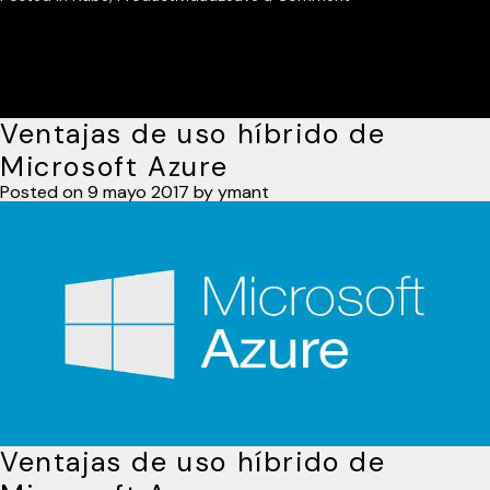
ALOJAMIENTO
DE
ARCHIVOS
EN
Ventajas de uso híbrido de
LA
NUBE
Microsoft Azure
Posted on
9 mayo 2017
by
ymant
Ventajas de uso híbrido de