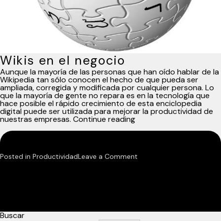
Wikis en el negocio
Aunque la mayoría de las personas que han oído hablar de la
Wikipedia tan sólo conocen el hecho de que pueda ser
ampliada, corregida y modificada por cualquier persona. Lo
que la mayoría de gente no repara es en la tecnología que
hace posible el rápido crecimiento de esta enciclopedia
digital puede ser utilizada para mejorar la productividad de
«Wikis
nuestras empresas.
Continue reading
en
el
negocio.
Su
on
Posted in
Productividad
Leave a Comment
uso
en
Wikis
la
en
empresa.»
el
negocio.
Buscar
Su