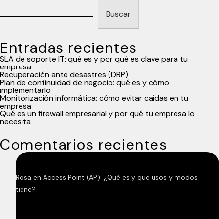
uso
Buscar
en
la
empresa.
Entradas recientes
SLA de soporte IT: qué es y por qué es clave para tu
empresa
Recuperación ante desastres (DRP)
Plan de continuidad de negocio: qué es y cómo
implementarlo
Monitorización informática: cómo evitar caídas en tu
empresa
Qué es un firewall empresarial y por qué tu empresa lo
necesita
Comentarios recientes
Rosa
en
Access Point (AP): ¿Qué es y que usos y modos
tiene?