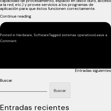
capacidad de procesamiento, espacio en disco duro, acceso
a la red, etc.) y provee servicios a los programas de
aplicación para que éstos funcionen correctamente.
«Sistemas
Continue reading
Operativos
I»
Posted in
Hardware
,
Software
Tagged
sistemas operativos
Leave a
on
Comment
Sistemas
Operativos
I
Navegación
Entradas siguientes
de
Buscar
entradas
Buscar
Entradas recientes