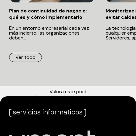
Monitorización informática: cómo
Qué es un f
evitar caídas en tu empresa
por qué tu 
La tecnología es el corazón de
La seguridad
cualquier empresa moderna.
convertido e
Servidores, aplicaciones,...
para...
Ver todo
Valora este post
[Total:
0
Media:
0
]
servicios informaticos