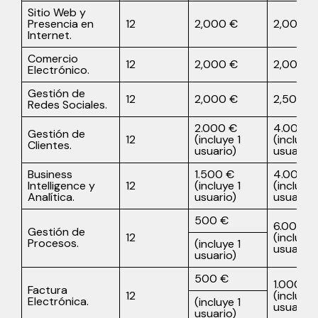
Sitio Web y
Presencia en
12
2,000 €
2,000 €
Internet.
Comercio
12
2,000 €
2,000 €
Electrónico.
Gestión de
12
2,000 €
2,500 €
Redes Sociales.
2.000 €
4.000 €
Gestión de
12
(incluye 1
(incluye 
Clientes.
usuario)
usuarios
Business
1.500 €
4.000 €
Intelligence y
12
(incluye 1
(incluye 
Analítica.
usuario)
usuarios
500 €
6.000 €
Gestión de
12
(incluye 
Procesos.
(incluye 1
usuarios
usuario)
500 €
1.000 €
Factura
12
(incluye 
Electrónica.
(incluye 1
usuarios
usuario)