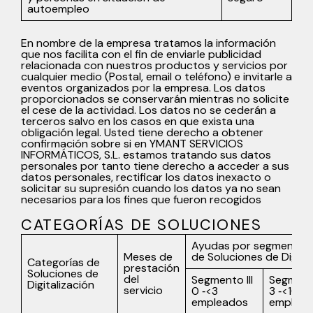
autoempleo
En nombre de la empresa tratamos la información
que nos facilita con el fin de enviarle publicidad
relacionada con nuestros productos y servicios por
cualquier medio (Postal, email o teléfono) e invitarle a
eventos organizados por la empresa. Los datos
proporcionados se conservarán mientras no solicite
el cese de la actividad. Los datos no se cederán a
terceros salvo en los casos en que exista una
obligación legal. Usted tiene derecho a obtener
confirmación sobre si en YMANT SERVICIOS
INFORMÁTICOS, S.L. estamos tratando sus datos
personales por tanto tiene derecho a acceder a sus
datos personales, rectificar los datos inexacto o
solicitar su supresión cuando los datos ya no sean
necesarios para los fines que fueron recogidos
CATEGORÍAS DE SOLUCIONES
Ayudas por segmento p
Meses de
de Soluciones de Digita
Categorías de
prestación
Soluciones de
del
Segmento III
Segmento
Digitalización
servicio
0 ‐<3
3 ‐<10
empleados
emplead