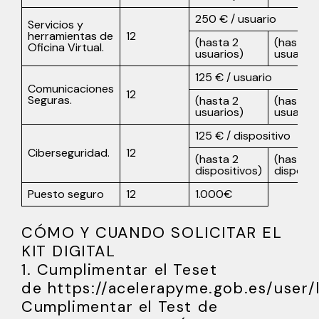
250 € / usuario
Servicios y
herramientas de
12
(hasta 2
(hasta 9
Oficina Virtual.
usuarios)
usuarios
125 € / usuario
Comunicaciones
12
Seguras.
(hasta 2
(hasta 9
usuarios)
usuarios
125 € / dispositivo
Ciberseguridad.
12
(hasta 2
(hasta 9
dispositivos)
disposit
Puesto seguro
12
1.000€
CÓMO Y CUANDO SOLICITAR EL
KIT DIGITAL
1. Cumplimentar el Teset
de
https://acelerapyme.gob.es/user/
Cumplimentar el Test de