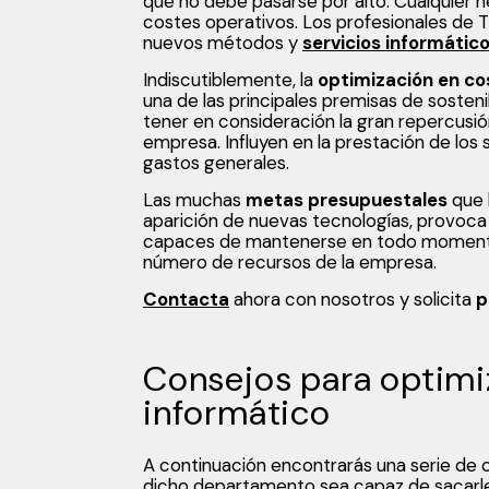
que no debe pasarse por alto. Cualquier 
costes operativos. Los profesionales de 
nuevos métodos y
servicios informátic
Indiscutiblemente, la
optimización en co
una de las principales premisas de sosten
tener en consideración la gran repercusió
empresa. Influyen en la prestación de los 
gastos generales.
Las muchas
metas presupuestales
que 
aparición de nuevas tecnologías, provoca 
capaces de mantenerse en todo momento a
número de recursos de la empresa.
Contacta
ahora con nosotros y solicita
p
Consejos para optimi
informático
A continuación encontrarás una serie de 
dicho departamento sea capaz de sacarl